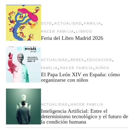
,
,
,
OCIO
ACTUALIDAD
FAMILIA
,
HACER FAMILIA
LIBROS
Feria del Libro Madrid 2026
,
,
,
ACTUALIDAD
BEBES
EDUCACION
,
,
FAMILIA
HACER FAMILIA
NIÑOS
El Papa León XIV en España: cómo
organizarse con niños
,
ACTUALIDAD
HACER FAMILIA
Inteligencia Artificial: Entre el
determinismo tecnológico y el futuro de
la condición humana