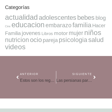
Categorías
actualidad
adolescentes
bebes
blog
educacion
familia
embarazo
Hacer
Cine
niños
mujer
jovenes
motor
Familia
Libros
ocio
salud
nutricion
psicologia
pareja
videos
ANTERIOR
SIGUIENTE
Estos son los regalos originales para tener éxito esta Navidad
Las persianas para mejorar la iluminación de tu hogar