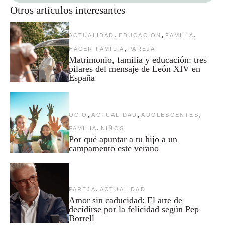
Otros artículos interesantes
,
,
,
ACTUALIDAD
EDUCACION
FAMILIA
,
HACER FAMILIA
PAREJA
Matrimonio, familia y educación: tres
pilares del mensaje de León XIV en
España
,
,
,
OCIO
ACTUALIDAD
ADOLESCENTES
,
FAMILIA
NIÑOS
Por qué apuntar a tu hijo a un
campamento este verano
,
PAREJA
ACTUALIDAD
Amor sin caducidad: El arte de
decidirse por la felicidad según Pep
Borrell