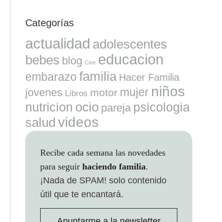
Categorías
actualidad
adolescentes
educacion
bebes
blog
Cine
familia
embarazo
Hacer Familia
niños
mujer
jovenes
motor
Libros
ocio
nutricion
psicologia
pareja
videos
salud
Recibe cada semana las novedades
para seguir
haciendo familia
.
¡Nada de SPAM!
solo contenido
útil que te encantará.
Apuntarme a la newsletter