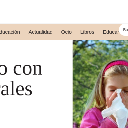
ducación
Actualidad
Ocio
Libros
Educar le
io con
rales