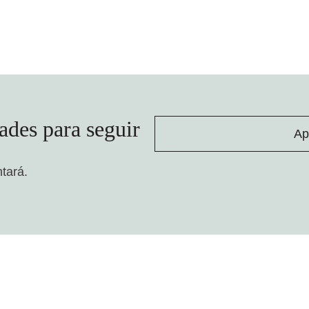
ades para seguir
Ap
ntará.