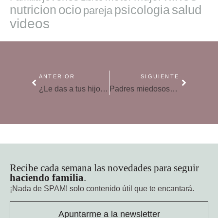
ocio
salud
nutricion
psicologia
pareja
videos
ANTERIOR
SIGUIENTE
¿Le das a tus hijos el centro de mando? Gestiona la asertividad en familia
Padres miedosos: dejar que los niños se equivoquen
Recibe cada semana las novedades para seguir
haciendo familia
.
¡Nada de SPAM!
solo contenido útil que te encantará.
Apuntarme a la newsletter