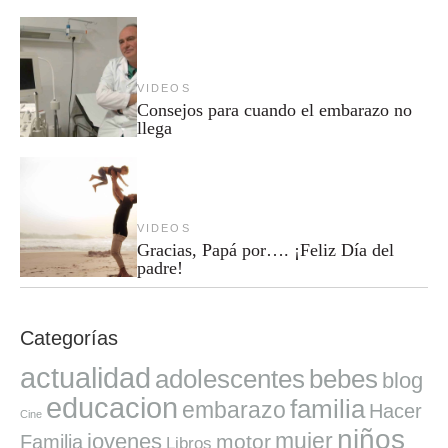
VIDEOS
Consejos para cuando el embarazo no
llega
VIDEOS
Gracias, Papá por…. ¡Feliz Día del
padre!
Categorías
actualidad
adolescentes
bebes
blog
educacion
familia
embarazo
Hacer
Cine
niños
mujer
jovenes
motor
Familia
Libros