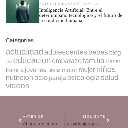
,
ACTUALIDAD
HACER FAMILIA
Inteligencia Artificial: Entre el
determinismo tecnológico y el futuro de
la condición humana
Categorías
actualidad
adolescentes
bebes
blog
educacion
familia
embarazo
Hacer
Cine
niños
mujer
jovenes
motor
Familia
Libros
ocio
salud
nutricion
psicologia
pareja
videos
ANTERIOR
SIGUIENTE
Ahorrar en enero, supera la temida cuesta en familia
Los videojuegos pueden ser muy beneficiosos para la tercera edad