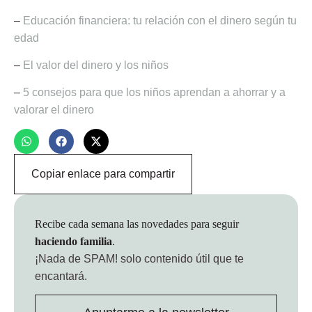
–
Educación financiera: tu relación con el dinero según tu
edad
–
El valor del dinero y los niños
–
5 consejos para que los niños aprendan a ahorrar y a
valorar el dinero
Copiar enlace para compartir
Recibe cada semana las novedades para seguir
haciendo familia
.
¡Nada de SPAM!
solo contenido útil que te
encantará.