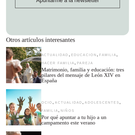
Apuntarme a la newsletter
Otros artículos interesantes
,
,
,
ACTUALIDAD
EDUCACION
FAMILIA
,
HACER FAMILIA
PAREJA
Matrimonio, familia y educación: tres
pilares del mensaje de León XIV en
España
,
,
,
OCIO
ACTUALIDAD
ADOLESCENTES
,
FAMILIA
NIÑOS
Por qué apuntar a tu hijo a un
campamento este verano