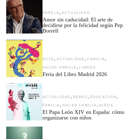
,
PAREJA
ACTUALIDAD
Amor sin caducidad: El arte de
decidirse por la felicidad según Pep
Borrell
,
,
,
OCIO
ACTUALIDAD
FAMILIA
,
HACER FAMILIA
LIBROS
Feria del Libro Madrid 2026
,
,
,
ACTUALIDAD
BEBES
EDUCACION
,
,
FAMILIA
HACER FAMILIA
NIÑOS
El Papa León XIV en España: cómo
organizarse con niños