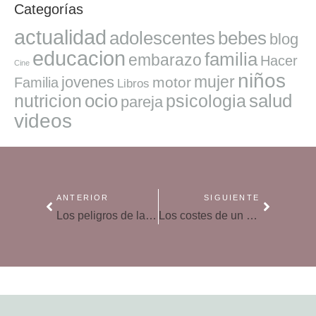
Categorías
actualidad
adolescentes
bebes
blog
educacion
familia
embarazo
Hacer
Cine
niños
mujer
jovenes
motor
Familia
Libros
ocio
salud
nutricion
psicologia
pareja
videos
ANTERIOR
SIGUIENTE
Los peligros de la inactividad física
Los costes de un canguro en España