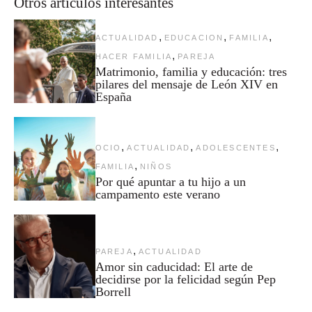
Otros artículos interesantes
,
,
,
ACTUALIDAD
EDUCACION
FAMILIA
,
HACER FAMILIA
PAREJA
Matrimonio, familia y educación: tres
pilares del mensaje de León XIV en
España
,
,
,
OCIO
ACTUALIDAD
ADOLESCENTES
,
FAMILIA
NIÑOS
Por qué apuntar a tu hijo a un
campamento este verano
,
PAREJA
ACTUALIDAD
Amor sin caducidad: El arte de
decidirse por la felicidad según Pep
Borrell