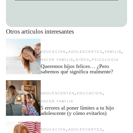
Otros artículos interesantes
,
,
,
EDUCACION
ADOLESCENTES
FAMILIA
,
,
HACER FAMILIA
NIÑOS
PSICOLOGIA
Queremos hijos felices… ¿Pero
sabemos qué significa realmente?
,
,
ADOLESCENTES
EDUCACION
HACER FAMILIA
5 errores al poner límites a tu hijo
adolescente (y cómo evitarlos)
,
,
EDUCACION
ADOLESCENTES