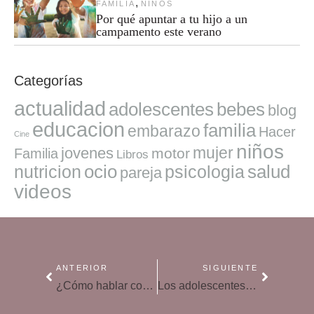
,
FAMILIA
NIÑOS
Por qué apuntar a tu hijo a un
campamento este verano
Categorías
actualidad
adolescentes
bebes
blog
educacion
familia
embarazo
Hacer
Cine
niños
mujer
jovenes
motor
Familia
Libros
ocio
salud
nutricion
psicologia
pareja
videos
ANTERIOR
SIGUIENTE
¿Cómo hablar con los adolescentes para inculcarles buenos hábitos?
Los adolescentes pasan más horas en internet que en el colegio