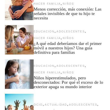
,
HACER FAMILIA
NIÑOS
Menos corrección, más conexión: Las
señales invisibles de que tu hijo te
necesita
,
,
EDUCACION
ADOLESCENTES
,
HACER FAMILIA
NIÑOS
¿A qué edad deberíamos dar el primer
móvil a nuestros hijos? Una guía
definitiva para familias
,
,
EDUCACION
ADOLESCENTES
,
HACER FAMILIA
NIÑOS
Niños hiperestimulados, pero
desconectados: Por qué el exceso de lo
exterior apaga su mundo interior
,
,
,
OCIO
ACTUALIDAD
ADOLESCENTES