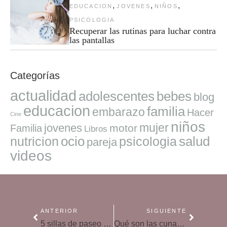
,
,
,
EDUCACION
JOVENES
NIÑOS
PSICOLOGIA
Recuperar las rutinas para luchar contra
las pantallas
Categorías
actualidad
adolescentes
bebes
blog
educacion
familia
embarazo
Hacer
Cine
niños
mujer
jovenes
motor
Familia
Libros
ocio
salud
nutricion
psicologia
pareja
videos
ANTERIOR
SIGUIENTE
5 sillas de paseo gemelares para tus bebés
Qué son las cunas convertibles, sus pros y sus contras