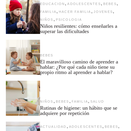
,
,
,
EDUCACION
ADOLESCENTES
BEBES
,
,
,
FAMILIA
HACER FAMILIA
JOVENES
,
NIÑOS
PSICOLOGIA
Niños resilientes: cómo enseñarles a
superar las dificultades
BEBES
El maravilloso camino de aprender a
hablar: ¿Por qué cada niño tiene su
propio ritmo al aprender a hablar?
,
,
,
NIÑOS
BEBES
FAMILIA
SALUD
Rutinas de higiene: un hábito que se
adquiere por repetición
,
,
,
ACTUALIDAD
ADOLESCENTES
BEBES