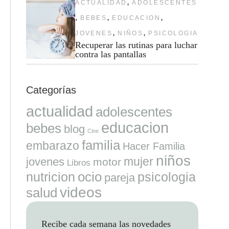
,
ACTUALIDAD
ADOLESCENTES
,
,
,
BEBES
EDUCACION
,
,
JOVENES
NIÑOS
PSICOLOGIA
Recuperar las rutinas para luchar
contra las pantallas
Categorías
actualidad
adolescentes
educacion
bebes
blog
Cine
familia
embarazo
Hacer Familia
niños
mujer
jovenes
motor
Libros
ocio
nutricion
psicologia
pareja
videos
salud
Recibe cada semana las novedades