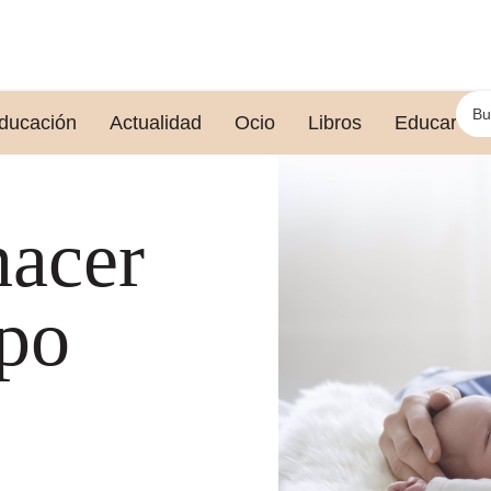
ducación
Actualidad
Ocio
Libros
Educar le
nacer
mpo