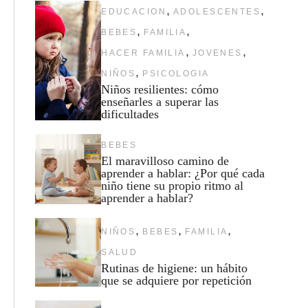
,
,
EDUCACION
ADOLESCENTES
,
,
BEBES
FAMILIA
,
,
HACER FAMILIA
JOVENES
,
NIÑOS
PSICOLOGIA
Niños resilientes: cómo
enseñarles a superar las
dificultades
BEBES
El maravilloso camino de
aprender a hablar: ¿Por qué cada
niño tiene su propio ritmo al
aprender a hablar?
,
,
,
NIÑOS
BEBES
FAMILIA
SALUD
Rutinas de higiene: un hábito
que se adquiere por repetición