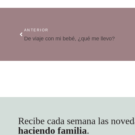
ANTERIOR
De viaje con mi bebé, ¿qué me llevo?
Recibe cada semana las noved
haciendo familia
.