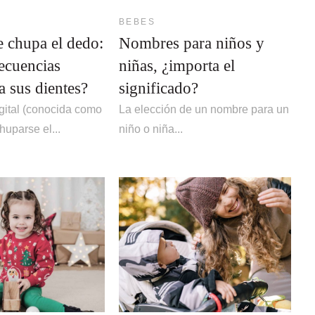
BEBES
e chupa el dedo:
Nombres para niños y
ecuencias
niñas, ¿importa el
a sus dientes?
significado?
gital (conocida como
La elección de un nombre para un
huparse el...
niño o niña...