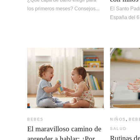
los primeros meses? Consejos...
El Santo Padr
España del 6 a
,
BEBES
NIÑOS
BEB
El maravilloso camino de
SALUD
Rutinas de
aprender a hablar: ¿Por