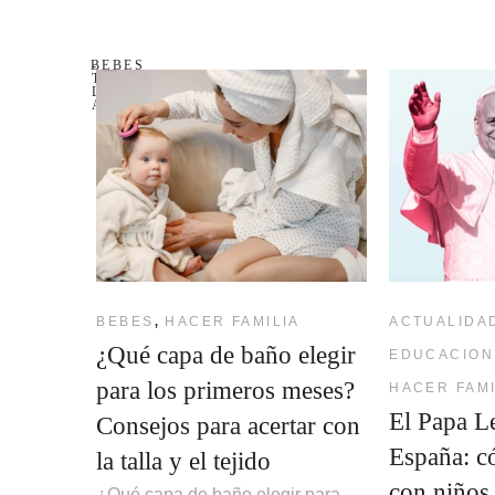
BEBES
-
TODOS
LOS
ARTÍCULOS
,
BEBES
HACER FAMILIA
ACTUALIDA
¿Qué capa de baño elegir
EDUCACION
para los primeros meses?
HACER FAMI
El Papa L
Consejos para acertar con
España: c
la talla y el tejido
con niños
¿Qué capa de baño elegir para