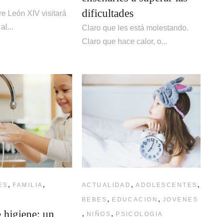
dificultades
e León XIV visitará
l...
Claro que les está molestando.
Claro que hace calor, o...
,
,
,
,
ES
FAMILIA
ACTUALIDAD
ADOLESCENTES
,
,
BEBES
EDUCACION
JOVENES
 higiene: un
,
,
NIÑOS
PSICOLOGIA