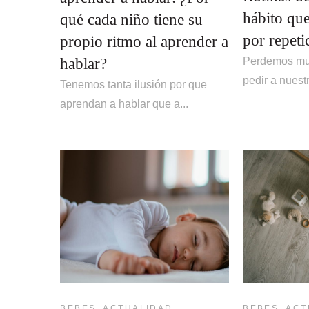
hábito que
qué cada niño tiene su
por repeti
propio ritmo al aprender a
hablar?
Perdemos mu
pedir a nuestr
Tenemos tanta ilusión por que
aprendan a hablar que a...
,
,
BEBES
ACTUALIDAD
BEBES
ACT