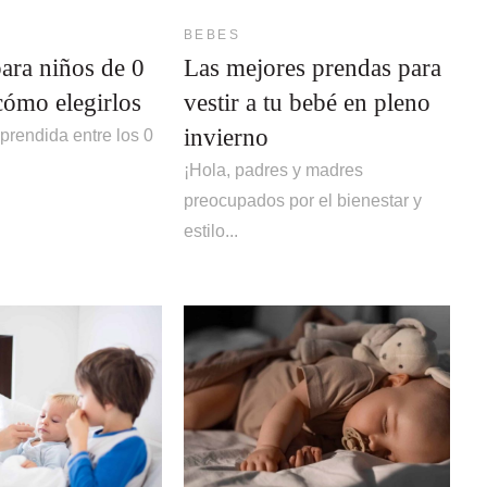
BEBES
ara niños de 0
Las mejores prendas para
cómo elegirlos
vestir a tu bebé en pleno
invierno
prendida entre los 0
.
¡Hola, padres y madres
preocupados por el bienestar y
estilo...