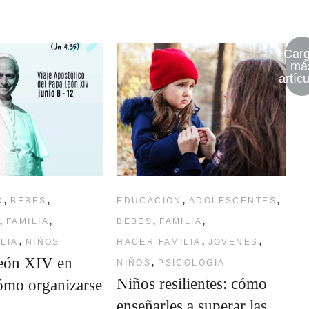
Carg
má
artíc
,
,
,
,
D
BEBES
EDUCACION
ADOLESCENTES
,
,
,
,
FAMILIA
BEBES
FAMILIA
,
,
,
LIA
NIÑOS
HACER FAMILIA
JOVENES
eón XIV en
,
NIÑOS
PSICOLOGIA
Niños resilientes: cómo
ómo organizarse
enseñarles a superar las