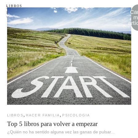
LIBROS
-
TODOS
Ca
LOS
ARTÍCULOS
m
artí
,
,
LIBROS
HACER FAMILIA
PSICOLOGIA
Top 5 libros para volver a empezar
¿Quién no ha sentido alguna vez las ganas de pulsar...