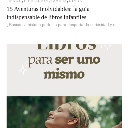
,
,
,
LIBROS
EDUCACION
FAMILIA
NIÑOS
15 Aventuras Inolvidables: la guía
indispensable de libros infantiles
¿Buscas la historia perfecta para despertar la curiosidad y el...