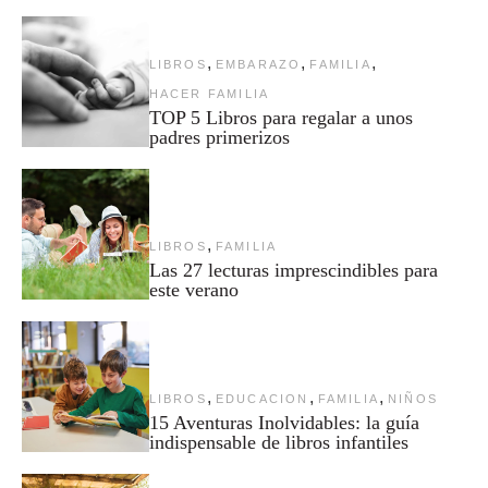
,
,
,
LIBROS
EMBARAZO
FAMILIA
HACER FAMILIA
TOP 5 Libros para regalar a unos
padres primerizos
,
LIBROS
FAMILIA
Las 27 lecturas imprescindibles para
este verano
,
,
,
LIBROS
EDUCACION
FAMILIA
NIÑOS
15 Aventuras Inolvidables: la guía
indispensable de libros infantiles