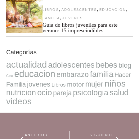
,
,
,
LIBROS
ADOLESCENTES
EDUCACION
,
FAMILIA
JOVENES
Guía de libros juveniles para este
verano: 15 imprescindibles
Categorías
actualidad
adolescentes
bebes
blog
educacion
familia
embarazo
Hacer
Cine
niños
mujer
jovenes
motor
Familia
Libros
ocio
salud
nutricion
psicologia
pareja
videos
ANTERIOR
SIGUIENTE