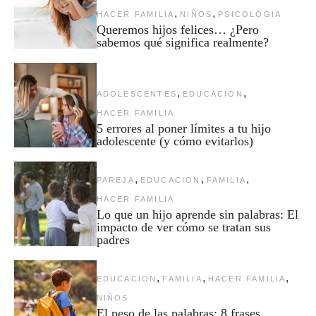
,
,
HACER FAMILIA
NIÑOS
PSICOLOGIA
Queremos hijos felices… ¿Pero
sabemos qué significa realmente?
,
,
ADOLESCENTES
EDUCACION
HACER FAMILIA
5 errores al poner límites a tu hijo
adolescente (y cómo evitarlos)
,
,
,
PAREJA
EDUCACION
FAMILIA
HACER FAMILIA
Lo que un hijo aprende sin palabras: El
impacto de ver cómo se tratan sus
padres
,
,
,
EDUCACION
FAMILIA
HACER FAMILIA
NIÑOS
El peso de las palabras: 8 frases