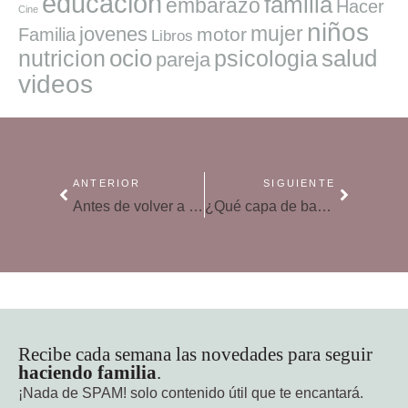
educacion
familia
embarazo
Hacer
Cine
niños
mujer
jovenes
motor
Familia
Libros
ocio
salud
nutricion
psicologia
pareja
videos
ANTERIOR
SIGUIENTE
Antes de volver a la rutina: 5 conversaciones en pareja este verano para resetear el hogar
¿Qué capa de baño elegir para los primeros meses? Consejos para acertar con la talla y el tejido
Recibe cada semana las novedades para seguir
haciendo familia
.
¡Nada de SPAM!
solo contenido útil que te encantará.