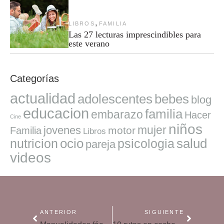
,
LIBROS
FAMILIA
Las 27 lecturas imprescindibles para
este verano
Categorías
actualidad
adolescentes
bebes
blog
educacion
familia
embarazo
Hacer
Cine
niños
mujer
jovenes
motor
Familia
Libros
ocio
salud
nutricion
psicologia
pareja
videos
ANTERIOR
SIGUIENTE