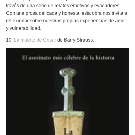
través de una serie de relatos emotivos y evocadores.
Con una prosa delicada y honesta, esta obra nos invita a
reflexionar sobre nuestras propias experiencias de amor
y vulnerabilidad.
10.
La muerte de César
de Barry Strauss.