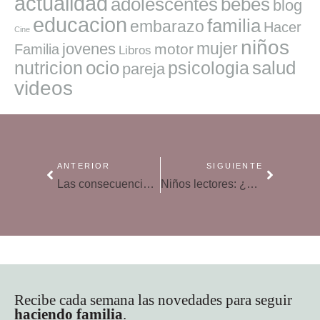
actualidad
adolescentes
bebes
blog
educacion
familia
embarazo
Hacer
Cine
niños
mujer
jovenes
motor
Familia
Libros
ocio
salud
nutricion
psicologia
pareja
videos
ANTERIOR
SIGUIENTE
Las consecuencias de sobreproteger a los hijos
Niños lectores: ¿existen fórmulas mágicas?
Recibe cada semana las novedades para seguir
haciendo familia
.