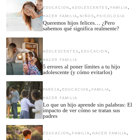
,
,
,
EDUCACION
ADOLESCENTES
FAMILIA
,
,
HACER FAMILIA
NIÑOS
PSICOLOGIA
Queremos hijos felices… ¿Pero
sabemos qué significa realmente?
,
,
ADOLESCENTES
EDUCACION
HACER FAMILIA
5 errores al poner límites a tu hijo
adolescente (y cómo evitarlos)
,
,
,
PAREJA
EDUCACION
FAMILIA
HACER FAMILIA
Lo que un hijo aprende sin palabras: El
impacto de ver cómo se tratan sus
padres
,
,
,
EDUCACION
FAMILIA
HACER FAMILIA