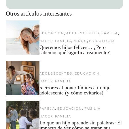
Otros artículos interesantes
,
,
,
EDUCACION
ADOLESCENTES
FAMILIA
,
,
HACER FAMILIA
NIÑOS
PSICOLOGIA
Queremos hijos felices… ¿Pero
sabemos qué significa realmente?
,
,
ADOLESCENTES
EDUCACION
HACER FAMILIA
5 errores al poner límites a tu hijo
adolescente (y cómo evitarlos)
,
,
,
PAREJA
EDUCACION
FAMILIA
HACER FAMILIA
Lo que un hijo aprende sin palabras: El
impacto de ver cómo se tratan sus