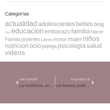
Categorías
actualidad
adolescentes
bebes
blog
educacion
familia
embarazo
Hacer
Cine
niños
mujer
jovenes
motor
Familia
Libros
ocio
salud
nutricion
psicologia
pareja
videos
ANTERIOR
SIGUIENTE
La resiliencia, un antídoto contra las situaciones adversas
Los buenos profesores lo son desde el principio de su carrera