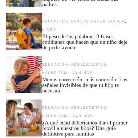
padres
,
,
,
EDUCACION
FAMILIA
HACER FAMILIA
NIÑOS
El peso de las palabras: 8 frases
cotidianas que hacen que un niño deje
de pedir ayuda
,
,
EDUCACION
ADOLESCENTES
,
HACER FAMILIA
NIÑOS
Menos corrección, más conexión: Las
señales invisibles de que tu hijo te
necesita
,
,
EDUCACION
ADOLESCENTES
,
HACER FAMILIA
NIÑOS
¿A qué edad deberíamos dar el primer
móvil a nuestros hijos? Una guía
definitiva para familias