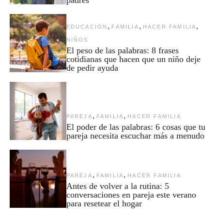
padres
,
,
,
EDUCACION
FAMILIA
HACER FAMILIA
NIÑOS
El peso de las palabras: 8 frases
cotidianas que hacen que un niño deje
de pedir ayuda
,
,
PAREJA
FAMILIA
HACER FAMILIA
El poder de las palabras: 6 cosas que tu
pareja necesita escuchar más a menudo
,
,
PAREJA
FAMILIA
HACER FAMILIA
Antes de volver a la rutina: 5
conversaciones en pareja este verano
para resetear el hogar