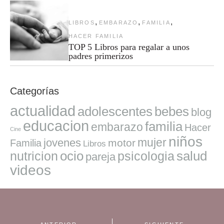
,
,
,
LIBROS
EMBARAZO
FAMILIA
HACER FAMILIA
TOP 5 Libros para regalar a unos
padres primerizos
Categorías
actualidad
adolescentes
bebes
blog
educacion
familia
embarazo
Hacer
Cine
niños
mujer
jovenes
motor
Familia
Libros
ocio
salud
nutricion
psicologia
pareja
videos