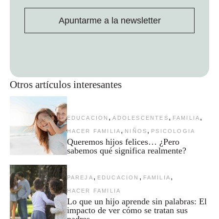
Apuntarme a la newsletter
Otros artículos interesantes
,
,
,
EDUCACION
ADOLESCENTES
FAMILIA
,
,
HACER FAMILIA
NIÑOS
PSICOLOGIA
Queremos hijos felices… ¿Pero
sabemos qué significa realmente?
,
,
,
PAREJA
EDUCACION
FAMILIA
HACER FAMILIA
Lo que un hijo aprende sin palabras: El
impacto de ver cómo se tratan sus