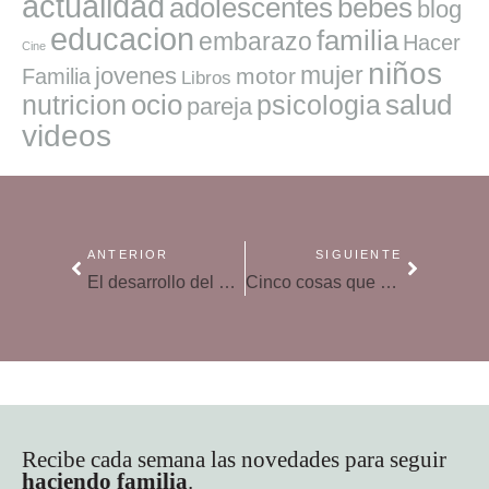
actualidad
adolescentes
bebes
blog
educacion
familia
embarazo
Hacer
Cine
niños
mujer
jovenes
motor
Familia
Libros
ocio
salud
nutricion
psicologia
pareja
videos
ANTERIOR
SIGUIENTE
El desarrollo del bebé a través de sus 5 sentidos
Cinco cosas que aprenderás, como padre, durante el embarazo
Recibe cada semana las novedades para seguir
haciendo familia
.