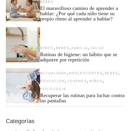
BEBES
El maravilloso camino de aprender a
hablar: ¿Por qué cada niño tiene su
propio ritmo al aprender a hablar?
,
,
,
NIÑOS
BEBES
FAMILIA
SALUD
Rutinas de higiene: un hábito que se
adquiere por repetición
,
,
,
ACTUALIDAD
ADOLESCENTES
BEBES
,
,
,
EDUCACION
JOVENES
NIÑOS
PSICOLOGIA
Recuperar las rutinas para luchar contra
las pantallas
Categorías