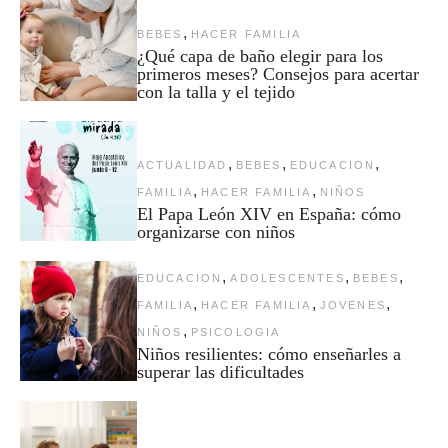
,
BEBES
HACER FAMILIA
¿Qué capa de baño elegir para los
primeros meses? Consejos para acertar
con la talla y el tejido
,
,
,
ACTUALIDAD
BEBES
EDUCACION
,
,
FAMILIA
HACER FAMILIA
NIÑOS
El Papa León XIV en España: cómo
organizarse con niños
,
,
,
EDUCACION
ADOLESCENTES
BEBES
,
,
,
FAMILIA
HACER FAMILIA
JOVENES
,
NIÑOS
PSICOLOGIA
Niños resilientes: cómo enseñarles a
superar las dificultades