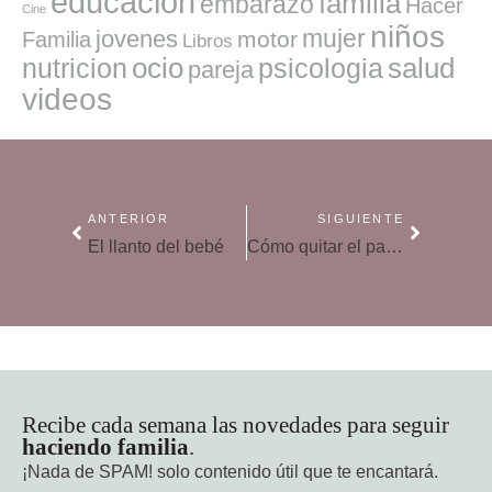
educacion
familia
embarazo
Hacer
Cine
niños
mujer
jovenes
motor
Familia
Libros
ocio
salud
nutricion
psicologia
pareja
videos
ANTERIOR
SIGUIENTE
El llanto del bebé
Cómo quitar el pañal al bebé
Recibe cada semana las novedades para seguir
haciendo familia
.
¡Nada de SPAM!
solo contenido útil que te encantará.