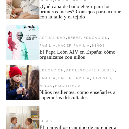
¿Qué capa de baño elegir para los
primeros meses? Consejos para acertar
con la talla y el tejido
,
,
,
ACTUALIDAD
BEBES
EDUCACION
,
,
FAMILIA
HACER FAMILIA
NIÑOS
El Papa León XIV en España: cómo
organizarse con niños
,
,
,
EDUCACION
ADOLESCENTES
BEBES
,
,
,
FAMILIA
HACER FAMILIA
JOVENES
,
NIÑOS
PSICOLOGIA
Niños resilientes: cómo enseñarles a
superar las dificultades
BEBES
El maravilloso camino de aprender a