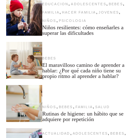
,
,
,
EDUCACION
ADOLESCENTES
BEBES
,
,
,
FAMILIA
HACER FAMILIA
JOVENES
,
NIÑOS
PSICOLOGIA
Niños resilientes: cómo enseñarles a
superar las dificultades
BEBES
El maravilloso camino de aprender a
hablar: ¿Por qué cada niño tiene su
propio ritmo al aprender a hablar?
,
,
,
NIÑOS
BEBES
FAMILIA
SALUD
Rutinas de higiene: un hábito que se
adquiere por repetición
,
,
,
ACTUALIDAD
ADOLESCENTES
BEBES