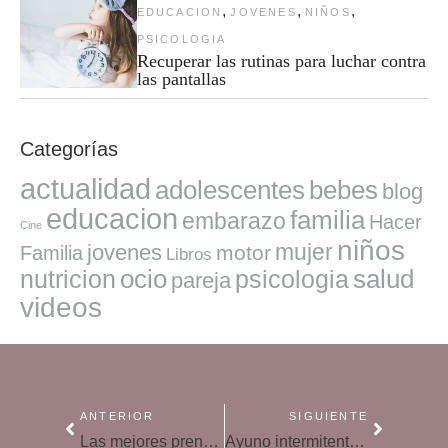
,
,
,
EDUCACION
JOVENES
NIÑOS
PSICOLOGIA
Recuperar las rutinas para luchar contra
las pantallas
Categorías
actualidad
adolescentes
bebes
blog
educacion
familia
embarazo
Hacer
Cine
niños
mujer
jovenes
motor
Familia
Libros
ocio
salud
nutricion
psicologia
pareja
videos
ANTERIOR
SIGUIENTE
Las mejores prendas para vestir a tu bebé en pleno invierno
Ayuno intermitente durante la lactancia (¿es recomendable?)