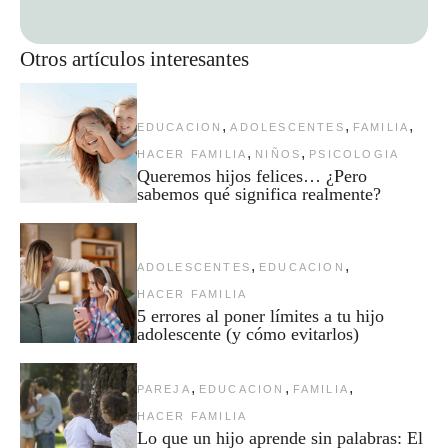
Otros artículos interesantes
,
,
,
EDUCACION
ADOLESCENTES
FAMILIA
,
,
HACER FAMILIA
NIÑOS
PSICOLOGIA
Queremos hijos felices… ¿Pero
sabemos qué significa realmente?
,
,
ADOLESCENTES
EDUCACION
HACER FAMILIA
5 errores al poner límites a tu hijo
adolescente (y cómo evitarlos)
,
,
,
PAREJA
EDUCACION
FAMILIA
HACER FAMILIA
Lo que un hijo aprende sin palabras: El