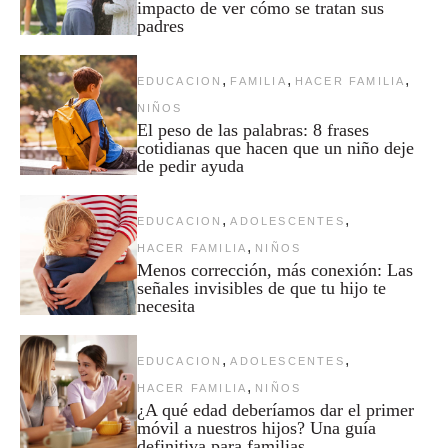
impacto de ver cómo se tratan sus
padres
,
,
,
EDUCACION
FAMILIA
HACER FAMILIA
NIÑOS
El peso de las palabras: 8 frases
cotidianas que hacen que un niño deje
de pedir ayuda
,
,
EDUCACION
ADOLESCENTES
,
HACER FAMILIA
NIÑOS
Menos corrección, más conexión: Las
señales invisibles de que tu hijo te
necesita
,
,
EDUCACION
ADOLESCENTES
,
HACER FAMILIA
NIÑOS
¿A qué edad deberíamos dar el primer
móvil a nuestros hijos? Una guía
definitiva para familias