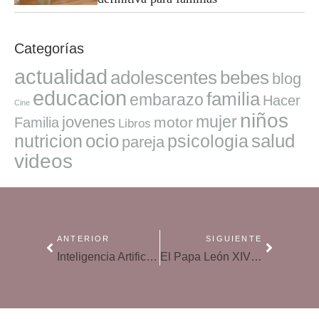
Categorías
actualidad
adolescentes
bebes
blog
educacion
familia
embarazo
Hacer
Cine
niños
mujer
jovenes
motor
Familia
Libros
ocio
salud
nutricion
psicologia
pareja
videos
ANTERIOR
SIGUIENTE
Inteligencia Artificial: Entre el determinismo tecnológico y el futuro de la condición humana
El Papa León XIV en España: cómo organizarse con niños