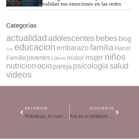
validan sus emociones en las redes
Categorías
actualidad
adolescentes
bebes
blog
educacion
familia
embarazo
Hacer
Cine
niños
mujer
jovenes
motor
Familia
Libros
ocio
salud
nutricion
psicologia
pareja
videos
ANTERIOR
SIGUIENTE
Prácticas, el curriculum se hace trabajando
Así es el profesor de español en el extranjero