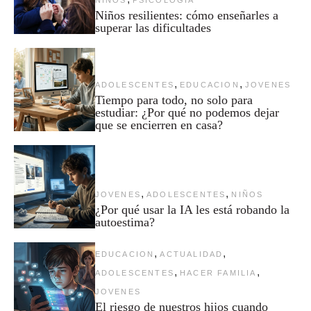
Niños resilientes: cómo enseñarles a
superar las dificultades
,
,
ADOLESCENTES
EDUCACION
JOVENES
Tiempo para todo, no solo para
estudiar: ¿Por qué no podemos dejar
que se encierren en casa?
,
,
JOVENES
ADOLESCENTES
NIÑOS
¿Por qué usar la IA les está robando la
autoestima?
,
,
EDUCACION
ACTUALIDAD
,
,
ADOLESCENTES
HACER FAMILIA
JOVENES
El riesgo de nuestros hijos cuando