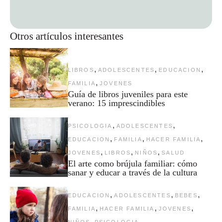
Otros artículos interesantes
,
,
,
LIBROS
ADOLESCENTES
EDUCACION
,
FAMILIA
JOVENES
Guía de libros juveniles para este
verano: 15 imprescindibles
,
,
PSICOLOGIA
ADOLESCENTES
,
,
,
EDUCACION
FAMILIA
HACER FAMILIA
,
,
,
JOVENES
LIBROS
NIÑOS
SALUD
El arte como brújula familiar: cómo
sanar y educar a través de la cultura
,
,
,
EDUCACION
ADOLESCENTES
BEBES
,
,
,
FAMILIA
HACER FAMILIA
JOVENES
,
NIÑOS
PSICOLOGIA