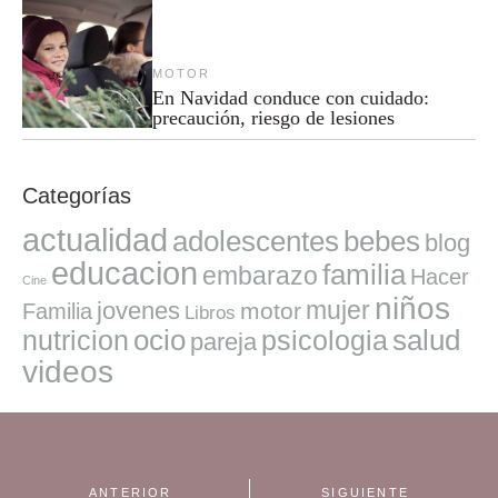
MOTOR
En Navidad conduce con cuidado:
precaución, riesgo de lesiones
Categorías
actualidad
adolescentes
bebes
blog
educacion
familia
embarazo
Hacer
Cine
niños
mujer
jovenes
motor
Familia
Libros
ocio
salud
nutricion
psicologia
pareja
videos
ANTERIOR
SIGUIENTE