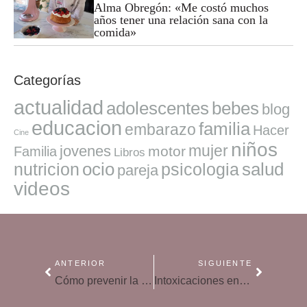
Alma Obregón: «Me costó muchos
años tener una relación sana con la
comida»
Categorías
actualidad
adolescentes
bebes
blog
educacion
familia
embarazo
Hacer
Cine
niños
mujer
jovenes
motor
Familia
Libros
ocio
salud
nutricion
psicologia
pareja
videos
ANTERIOR
SIGUIENTE
Cómo prevenir la conjuntivitis
Intoxicaciones en bebés y niños