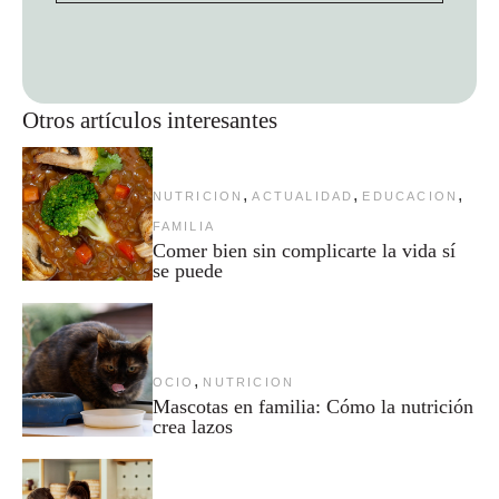
Otros artículos interesantes
,
,
,
NUTRICION
ACTUALIDAD
EDUCACION
FAMILIA
Comer bien sin complicarte la vida sí
se puede
,
OCIO
NUTRICION
Mascotas en familia: Cómo la nutrición
crea lazos