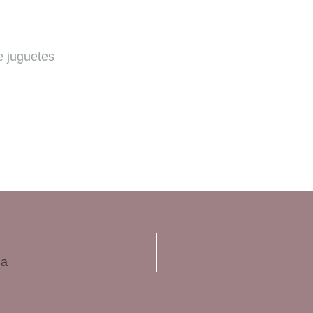
e juguetes
ia