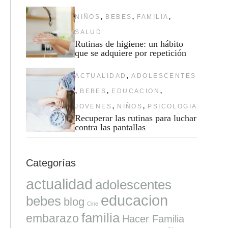
,
,
,
NIÑOS
BEBES
FAMILIA
SALUD
Rutinas de higiene: un hábito
que se adquiere por repetición
,
ACTUALIDAD
ADOLESCENTES
,
,
,
BEBES
EDUCACION
,
,
JOVENES
NIÑOS
PSICOLOGIA
Recuperar las rutinas para luchar
contra las pantallas
Categorías
actualidad
adolescentes
educacion
bebes
blog
Cine
familia
embarazo
Hacer Familia