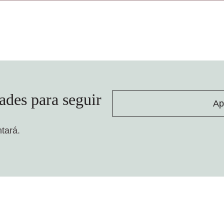
ades para seguir
Ap
ntará.