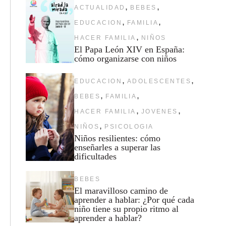
,
,
ACTUALIDAD
BEBES
,
,
EDUCACION
FAMILIA
,
HACER FAMILIA
NIÑOS
El Papa León XIV en España:
cómo organizarse con niños
,
,
EDUCACION
ADOLESCENTES
,
,
BEBES
FAMILIA
,
,
HACER FAMILIA
JOVENES
,
NIÑOS
PSICOLOGIA
Niños resilientes: cómo
enseñarles a superar las
dificultades
BEBES
El maravilloso camino de
aprender a hablar: ¿Por qué cada
niño tiene su propio ritmo al
aprender a hablar?