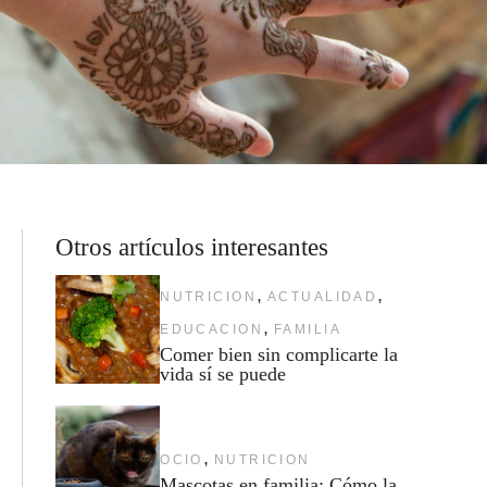
Otros artículos interesantes
,
,
NUTRICION
ACTUALIDAD
,
EDUCACION
FAMILIA
Comer bien sin complicarte la
vida sí se puede
,
OCIO
NUTRICION
Mascotas en familia: Cómo la