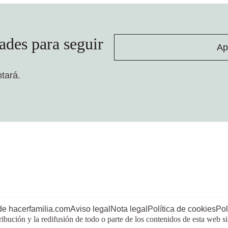
ades para seguir
Ap
ntará.
de hacerfamilia.com
Aviso legal
Nota legal
Política de cookies
Pol
ribución y la redifusión de todo o parte de los contenidos de esta web s