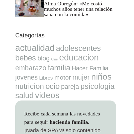
Alma Obregón: «Me costó
muchos años tener una relación
sana con la comida»
Categorías
actualidad
adolescentes
educacion
bebes
blog
Cine
familia
embarazo
Hacer Familia
niños
mujer
jovenes
motor
Libros
ocio
nutricion
psicologia
pareja
videos
salud
Recibe cada semana las novedades
para seguir
haciendo familia
.
¡Nada de SPAM!
solo contenido