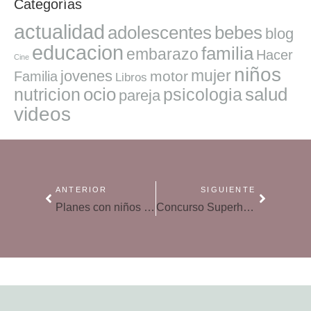
Categorías
actualidad
adolescentes
bebes
blog
educacion
familia
embarazo
Hacer
Cine
niños
mujer
jovenes
motor
Familia
Libros
ocio
salud
nutricion
psicologia
pareja
videos
ANTERIOR
SIGUIENTE
Planes con niños para este fin de semana
Concurso Superhéroes de Hasbro