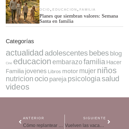
,
,
OCIO
EDUCACION
FAMILIA
Planes que siembran valores: Semana
Santa en familia
Categorías
actualidad
adolescentes
bebes
blog
educacion
familia
embarazo
Hacer
Cine
niños
mujer
jovenes
motor
Familia
Libros
ocio
salud
nutricion
psicologia
pareja
videos
ANTERIOR
SIGUIENTE
Cómo replantear un verano distinto con los niños
Vuelven las vacaciones de proximidad en familia: seguridad en el coche