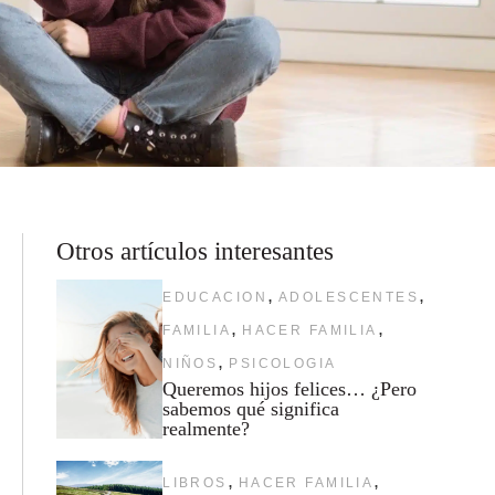
Otros artículos interesantes
,
,
EDUCACION
ADOLESCENTES
,
,
FAMILIA
HACER FAMILIA
,
NIÑOS
PSICOLOGIA
Queremos hijos felices… ¿Pero
sabemos qué significa
realmente?
,
,
LIBROS
HACER FAMILIA