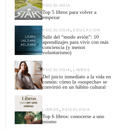
PSICOLOGIA
Top 5 libros para volver a
empezar
,
PSICOLOGIA
EDUCACION
Salir del “modo avión”: 10
aprendizajes para vivir con más
conciencia (y menos
voluntarismo)
,
PSICOLOGIA
LIBROS
Del juicio inmediato a la vida en
común: cómo la «sospecha» se
convirtió en un hábito cultural
,
LIBROS
PSICOLOGIA
Top 6 libros: conocerse a uno
mismo