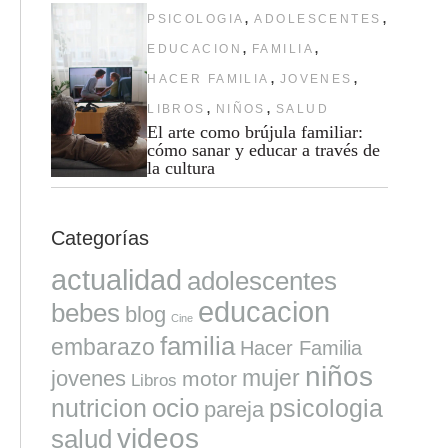
,
,
PSICOLOGIA
ADOLESCENTES
,
,
EDUCACION
FAMILIA
,
,
HACER FAMILIA
JOVENES
,
,
LIBROS
NIÑOS
SALUD
El arte como brújula familiar:
cómo sanar y educar a través de
la cultura
Categorías
actualidad
adolescentes
educacion
bebes
blog
Cine
familia
embarazo
Hacer Familia
niños
mujer
jovenes
motor
Libros
ocio
nutricion
psicologia
pareja
videos
salud