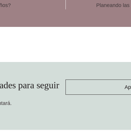
iños?
Planeando las 
ades para seguir
Ap
ntará.