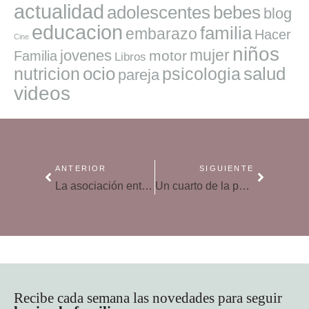
actualidad
adolescentes
bebes
blog
educacion
familia
embarazo
Hacer
Cine
niños
mujer
jovenes
motor
Familia
Libros
ocio
salud
nutricion
psicologia
pareja
videos
ANTERIOR
SIGUIENTE
La asociación entre la epilepsia infantil y las alteraciones del sueño
Un cuarto de la población mundial apenas se mueve 22 minutos al día
Recibe cada semana las novedades para seguir