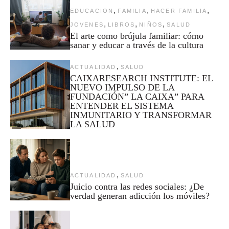
,
,
,
EDUCACION
FAMILIA
HACER FAMILIA
,
,
,
JOVENES
LIBROS
NIÑOS
SALUD
El arte como brújula familiar: cómo
sanar y educar a través de la cultura
,
ACTUALIDAD
SALUD
CAIXARESEARCH INSTITUTE: EL
NUEVO IMPULSO DE LA
FUNDACIÓN” LA CAIXA” PARA
ENTENDER EL SISTEMA
INMUNITARIO Y TRANSFORMAR
LA SALUD
,
ACTUALIDAD
SALUD
Juicio contra las redes sociales: ¿De
verdad generan adicción los móviles?