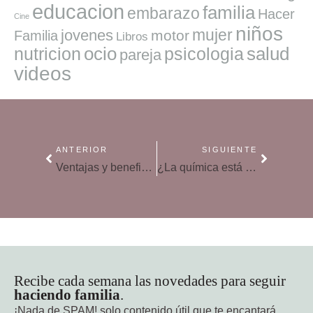
educacion
familia
embarazo
Hacer
Cine
niños
mujer
jovenes
motor
Familia
Libros
ocio
salud
nutricion
psicologia
pareja
videos
ANTERIOR
SIGUIENTE
Ventajas y beneficios de tener una mente abierta
¿La química está reñida con la ecología?
Recibe cada semana las novedades para seguir
haciendo familia
.
¡Nada de SPAM!
solo contenido útil que te encantará.