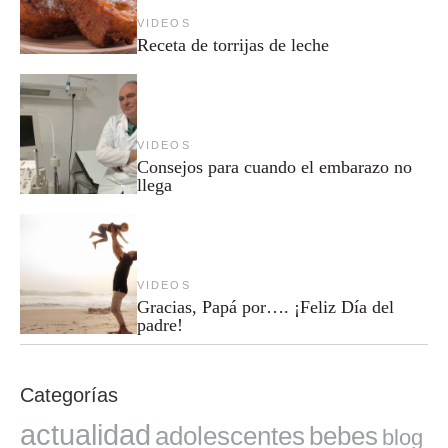
VIDEOS
Receta de torrijas de leche
VIDEOS
Consejos para cuando el embarazo no
llega
VIDEOS
Gracias, Papá por…. ¡Feliz Día del
padre!
Categorías
actualidad
adolescentes
bebes
blog