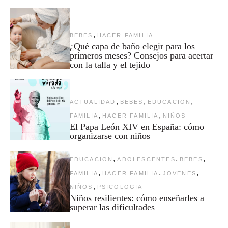
,
BEBES
HACER FAMILIA
¿Qué capa de baño elegir para los
primeros meses? Consejos para acertar
con la talla y el tejido
,
,
,
ACTUALIDAD
BEBES
EDUCACION
,
,
FAMILIA
HACER FAMILIA
NIÑOS
El Papa León XIV en España: cómo
organizarse con niños
,
,
,
EDUCACION
ADOLESCENTES
BEBES
,
,
,
FAMILIA
HACER FAMILIA
JOVENES
,
NIÑOS
PSICOLOGIA
Niños resilientes: cómo enseñarles a
superar las dificultades