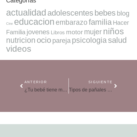
Categorías
actualidad
adolescentes
bebes
blog
educacion
familia
embarazo
Hacer
Cine
niños
mujer
jovenes
motor
Familia
Libros
ocio
salud
nutricion
psicologia
pareja
videos
ANTERIOR
SIGUIENTE
¿Tu bebé tiene miedo? Su microbiota puede tener la explicación
Tipos de pañales para bebés