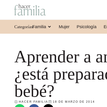
Categorías:
Familia
Mujer
Psicología
E
Aprender a a
¿está prepar
bebé?
HACER FAMILIA
18 DE MARZO DE 2014