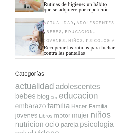
Rutinas de higiene: un hábito
que se adquiere por repetición
,
ACTUALIDAD
ADOLESCENTES
,
,
,
BEBES
EDUCACION
,
,
JOVENES
NIÑOS
PSICOLOGIA
Recuperar las rutinas para luchar
contra las pantallas
Categorías
actualidad
adolescentes
educacion
bebes
blog
Cine
familia
embarazo
Hacer Familia
niños
mujer
jovenes
motor
Libros
ocio
nutricion
psicologia
pareja