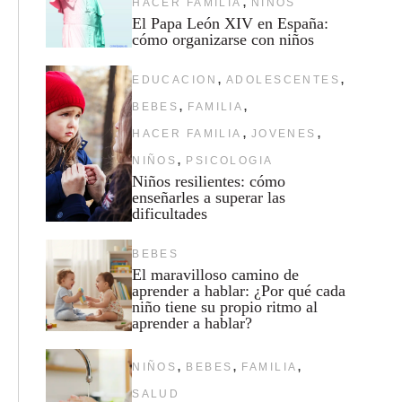
,
HACER FAMILIA
NIÑOS
El Papa León XIV en España:
cómo organizarse con niños
,
,
EDUCACION
ADOLESCENTES
,
,
BEBES
FAMILIA
,
,
HACER FAMILIA
JOVENES
,
NIÑOS
PSICOLOGIA
Niños resilientes: cómo
enseñarles a superar las
dificultades
BEBES
El maravilloso camino de
aprender a hablar: ¿Por qué cada
niño tiene su propio ritmo al
aprender a hablar?
,
,
,
NIÑOS
BEBES
FAMILIA
SALUD