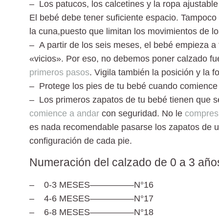
– Los patucos, los calcetines y la ropa ajustable
El bebé debe tener suficiente espacio. Tampoc
la
cuna,puesto que limitan los movimientos de lo
– A partir de los seis meses
, el bebé empieza a
«vicios». Por eso, no debemos poner calzado fu
primeros pasos
. Vigila también la posición y la
– Protege los pies de tu bebé
cuando comience a
– Los primeros zapatos de tu bebé
tienen que s
comience a andar
con seguridad. No le
compre
es nada recomendable pasarse los zapatos de un
configuración de cada pie.
Numeración del calzado de 0 a 3 año
– 0-3 MESES—————N°16
– 4-6 MESES—————N°17
– 6-8 MESES—————N°18