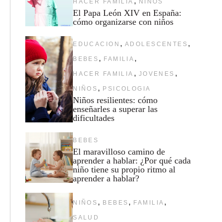
,
HACER FAMILIA
NIÑOS
El Papa León XIV en España:
cómo organizarse con niños
,
,
EDUCACION
ADOLESCENTES
,
,
BEBES
FAMILIA
,
,
HACER FAMILIA
JOVENES
,
NIÑOS
PSICOLOGIA
Niños resilientes: cómo
enseñarles a superar las
dificultades
BEBES
El maravilloso camino de
aprender a hablar: ¿Por qué cada
niño tiene su propio ritmo al
aprender a hablar?
,
,
,
NIÑOS
BEBES
FAMILIA
SALUD