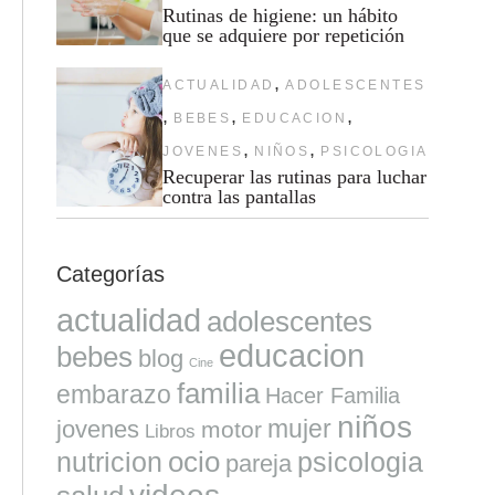
Rutinas de higiene: un hábito
que se adquiere por repetición
,
ACTUALIDAD
ADOLESCENTES
,
,
,
BEBES
EDUCACION
,
,
JOVENES
NIÑOS
PSICOLOGIA
Recuperar las rutinas para luchar
contra las pantallas
Categorías
actualidad
adolescentes
educacion
bebes
blog
Cine
familia
embarazo
Hacer Familia
niños
mujer
jovenes
motor
Libros
ocio
nutricion
psicologia
pareja