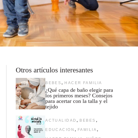
Otros artículos interesantes
,
BEBES
HACER FAMILIA
¿Qué capa de baño elegir para
los primeros meses? Consejos
para acertar con la talla y el
tejido
,
,
ACTUALIDAD
BEBES
,
,
EDUCACION
FAMILIA