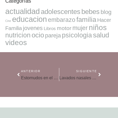
Categorías
actualidad
adolescentes
bebes
blog
educacion
familia
embarazo
Hacer
Cine
niños
mujer
jovenes
motor
Familia
Libros
ocio
salud
nutricion
psicologia
pareja
videos
ANTERIOR
SIGUIENTE
Estornudos en el recién nacido, todo lo que debes saber
Lavados nasales en bebés, como hacerlos del mejor modo