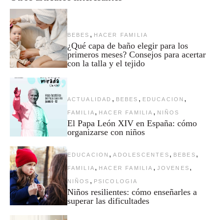
,
BEBES
HACER FAMILIA
¿Qué capa de baño elegir para los
primeros meses? Consejos para acertar
con la talla y el tejido
,
,
,
ACTUALIDAD
BEBES
EDUCACION
,
,
FAMILIA
HACER FAMILIA
NIÑOS
El Papa León XIV en España: cómo
organizarse con niños
,
,
,
EDUCACION
ADOLESCENTES
BEBES
,
,
,
FAMILIA
HACER FAMILIA
JOVENES
,
NIÑOS
PSICOLOGIA
Niños resilientes: cómo enseñarles a
superar las dificultades