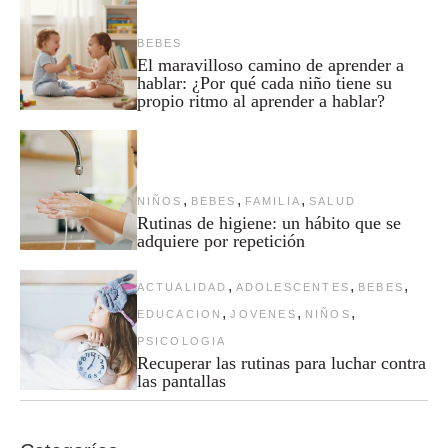
BEBES
El maravilloso camino de aprender a
hablar: ¿Por qué cada niño tiene su
propio ritmo al aprender a hablar?
,
,
,
NIÑOS
BEBES
FAMILIA
SALUD
Rutinas de higiene: un hábito que se
adquiere por repetición
,
,
,
ACTUALIDAD
ADOLESCENTES
BEBES
,
,
,
EDUCACION
JOVENES
NIÑOS
PSICOLOGIA
Recuperar las rutinas para luchar contra
las pantallas