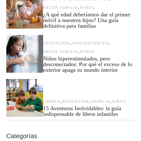
,
HACER FAMILIA
NIÑOS
¿A qué edad deberíamos dar el primer
móvil a nuestros hijos? Una guía
definitiva para familias
,
,
EDUCACION
ADOLESCENTES
,
HACER FAMILIA
NIÑOS
Niños hiperestimulados, pero
desconectados: Por qué el exceso de lo
exterior apaga su mundo interior
,
,
,
LIBROS
EDUCACION
FAMILIA
NIÑOS
15 Aventuras Inolvidables: la guía
indispensable de libros infantiles
Categorías