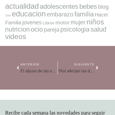
actualidad
adolescentes
bebes
blog
educacion
familia
embarazo
Hacer
Cine
niños
mujer
jovenes
motor
Familia
Libros
ocio
salud
nutricion
psicologia
pareja
videos
ANTERIOR
SIGUIENTE
El abuso de las nuevas tecnologías lastra la inteligencia de los niños
?Así afectan las discusiones de los padres a los hijos
Recibe cada semana las novedades para seguir