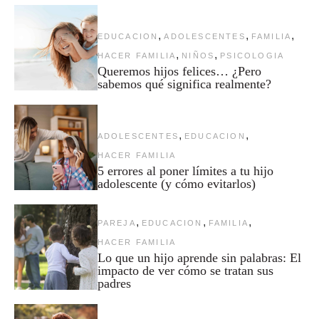
,
,
,
EDUCACION
ADOLESCENTES
FAMILIA
,
,
HACER FAMILIA
NIÑOS
PSICOLOGIA
Queremos hijos felices… ¿Pero
sabemos qué significa realmente?
,
,
ADOLESCENTES
EDUCACION
HACER FAMILIA
5 errores al poner límites a tu hijo
adolescente (y cómo evitarlos)
,
,
,
PAREJA
EDUCACION
FAMILIA
HACER FAMILIA
Lo que un hijo aprende sin palabras: El
impacto de ver cómo se tratan sus
padres