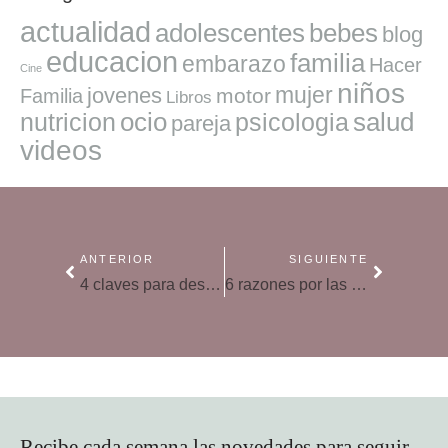
actualidad
adolescentes
bebes
blog
educacion
familia
embarazo
Hacer
Cine
niños
mujer
jovenes
motor
Familia
Libros
ocio
salud
nutricion
psicologia
pareja
videos
ANTERIOR
SIGUIENTE
4 claves para despertar el asombro y aprender a maravillarse en familia
6 razones por las que en casa (también) nos tenemos que hablar con respeto y cariño
Recibe cada semana las novedades para seguir