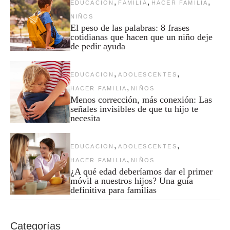
,
,
,
EDUCACION
FAMILIA
HACER FAMILIA
NIÑOS
El peso de las palabras: 8 frases
cotidianas que hacen que un niño deje
de pedir ayuda
,
,
EDUCACION
ADOLESCENTES
,
HACER FAMILIA
NIÑOS
Menos corrección, más conexión: Las
señales invisibles de que tu hijo te
necesita
,
,
EDUCACION
ADOLESCENTES
,
HACER FAMILIA
NIÑOS
¿A qué edad deberíamos dar el primer
móvil a nuestros hijos? Una guía
definitiva para familias
Categorías