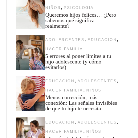
,
NIÑOS
PSICOLOGIA
Queremos hijos felices… ¿Pero
sabemos qué significa
realmente?
,
,
ADOLESCENTES
EDUCACION
HACER FAMILIA
5 errores al poner límites a tu
hijo adolescente (y cómo
evitarlos)
,
,
EDUCACION
ADOLESCENTES
,
HACER FAMILIA
NIÑOS
Menos corrección, más
conexión: Las señales invisibles
de que tu hijo te necesita
,
,
EDUCACION
ADOLESCENTES
,
HACER FAMILIA
NIÑOS