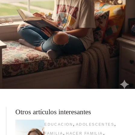
Otros artículos interesantes
,
,
EDUCACION
ADOLESCENTES
,
,
FAMILIA
HACER FAMILIA