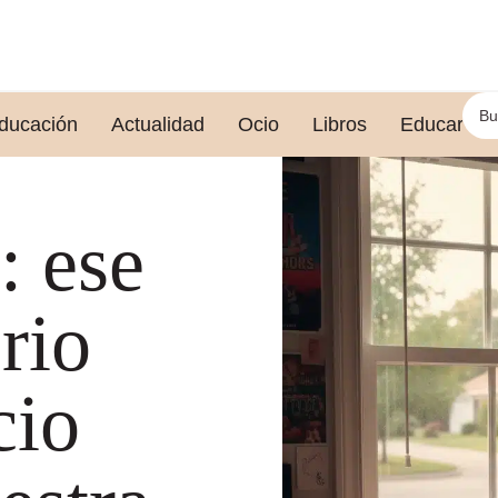
ducación
Actualidad
Ocio
Libros
Educar le
: ese
brio
cio