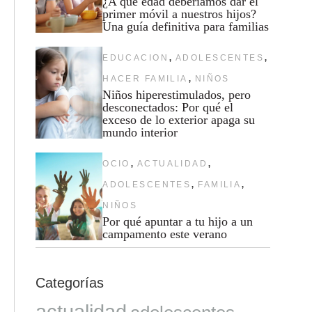
¿A qué edad deberíamos dar el
primer móvil a nuestros hijos?
Una guía definitiva para familias
,
,
EDUCACION
ADOLESCENTES
,
HACER FAMILIA
NIÑOS
Niños hiperestimulados, pero
desconectados: Por qué el
exceso de lo exterior apaga su
mundo interior
,
,
OCIO
ACTUALIDAD
,
,
ADOLESCENTES
FAMILIA
NIÑOS
Por qué apuntar a tu hijo a un
campamento este verano
Categorías
actualidad