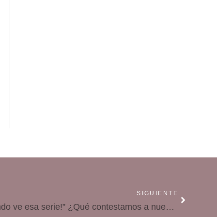
SIGUIENTE
“¡Mamá, pero si todo el mundo ve esa serie!” ¿Qué contestamos a nuestros adolescentes?