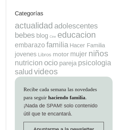
Categorías
actualidad
adolescentes
educacion
bebes
blog
Cine
familia
embarazo
Hacer Familia
niños
mujer
jovenes
motor
Libros
ocio
nutricion
psicologia
pareja
videos
salud
Recibe cada semana las novedades
para seguir
haciendo familia
.
¡Nada de SPAM!
solo contenido
útil que te encantará.
Apuntarme a la newsletter