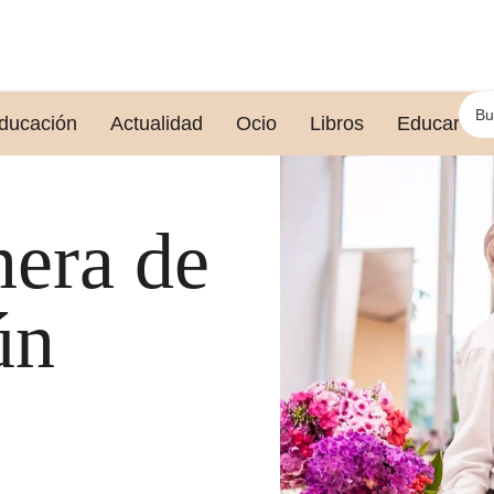
ducación
Actualidad
Ocio
Libros
Educar le
era de
ún