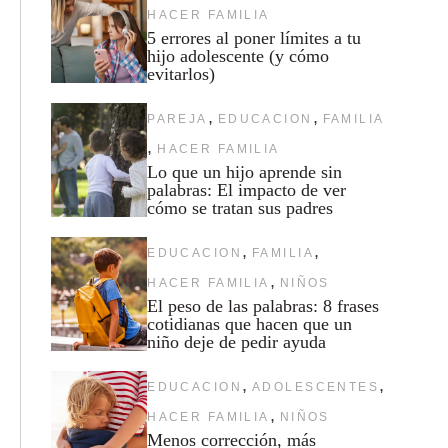
HACER FAMILIA
5 errores al poner límites a tu
hijo adolescente (y cómo
evitarlos)
,
,
PAREJA
EDUCACION
FAMILIA
,
HACER FAMILIA
Lo que un hijo aprende sin
palabras: El impacto de ver
cómo se tratan sus padres
,
,
EDUCACION
FAMILIA
,
HACER FAMILIA
NIÑOS
El peso de las palabras: 8 frases
cotidianas que hacen que un
niño deje de pedir ayuda
,
,
EDUCACION
ADOLESCENTES
,
HACER FAMILIA
NIÑOS
Menos corrección, más