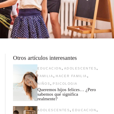
Otros artículos interesantes
,
,
EDUCACION
ADOLESCENTES
,
,
FAMILIA
HACER FAMILIA
,
NIÑOS
PSICOLOGIA
Queremos hijos felices… ¿Pero
sabemos qué significa
realmente?
,
,
ADOLESCENTES
EDUCACION