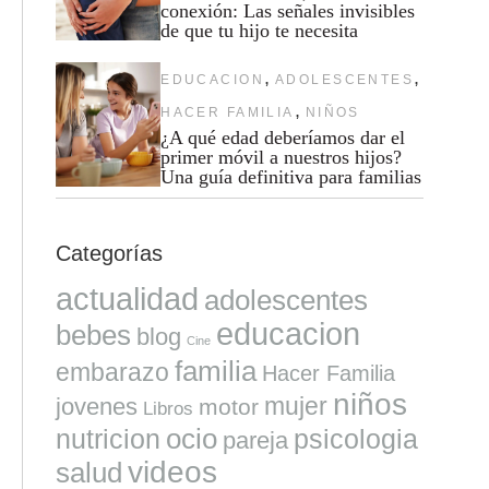
conexión: Las señales invisibles
de que tu hijo te necesita
,
,
EDUCACION
ADOLESCENTES
,
HACER FAMILIA
NIÑOS
¿A qué edad deberíamos dar el
primer móvil a nuestros hijos?
Una guía definitiva para familias
Categorías
actualidad
adolescentes
educacion
bebes
blog
Cine
familia
embarazo
Hacer Familia
niños
mujer
jovenes
motor
Libros
ocio
nutricion
psicologia
pareja
videos
salud