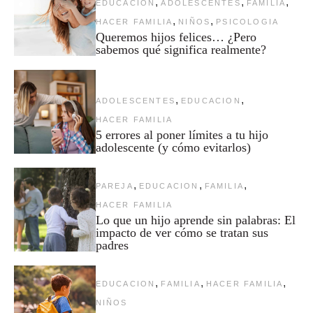
,
,
,
EDUCACION
ADOLESCENTES
FAMILIA
,
,
HACER FAMILIA
NIÑOS
PSICOLOGIA
Queremos hijos felices… ¿Pero
sabemos qué significa realmente?
,
,
ADOLESCENTES
EDUCACION
HACER FAMILIA
5 errores al poner límites a tu hijo
adolescente (y cómo evitarlos)
,
,
,
PAREJA
EDUCACION
FAMILIA
HACER FAMILIA
Lo que un hijo aprende sin palabras: El
impacto de ver cómo se tratan sus
padres
,
,
,
EDUCACION
FAMILIA
HACER FAMILIA
NIÑOS