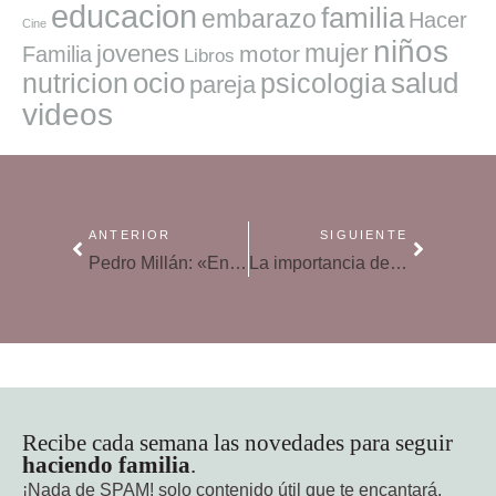
educacion
familia
embarazo
Hacer
Cine
niños
mujer
jovenes
motor
Familia
Libros
ocio
salud
nutricion
psicologia
pareja
videos
ANTERIOR
SIGUIENTE
Pedro Millán: «En situaciones de crisis no es aconsejable dar rienda suelta a las múltiples voces de un centro educativo
La importancia del horario escolar
Recibe cada semana las novedades para seguir
haciendo familia
.
¡Nada de SPAM!
solo contenido útil que te encantará.