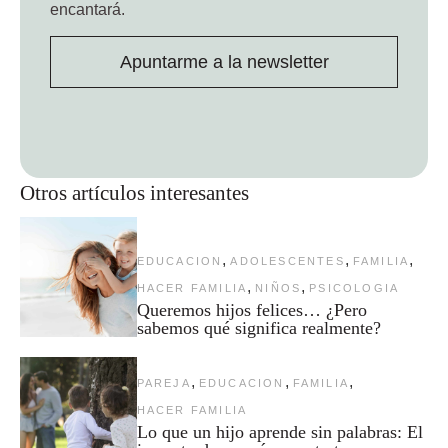
encantará.
Apuntarme a la newsletter
Otros artículos interesantes
,
,
,
EDUCACION
ADOLESCENTES
FAMILIA
,
,
HACER FAMILIA
NIÑOS
PSICOLOGIA
Queremos hijos felices… ¿Pero
sabemos qué significa realmente?
,
,
,
PAREJA
EDUCACION
FAMILIA
HACER FAMILIA
Lo que un hijo aprende sin palabras: El