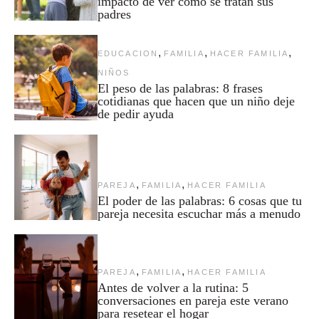
impacto de ver cómo se tratan sus
padres
,
,
,
EDUCACION
FAMILIA
HACER FAMILIA
NIÑOS
El peso de las palabras: 8 frases
cotidianas que hacen que un niño deje
de pedir ayuda
,
,
PAREJA
FAMILIA
HACER FAMILIA
El poder de las palabras: 6 cosas que tu
pareja necesita escuchar más a menudo
,
,
PAREJA
FAMILIA
HACER FAMILIA
Antes de volver a la rutina: 5
conversaciones en pareja este verano
para resetear el hogar