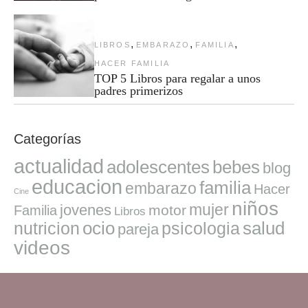
,
,
,
LIBROS
EMBARAZO
FAMILIA
HACER FAMILIA
TOP 5 Libros para regalar a unos
padres primerizos
Categorías
actualidad
adolescentes
bebes
blog
educacion
familia
embarazo
Hacer
Cine
niños
mujer
jovenes
motor
Familia
Libros
ocio
salud
nutricion
psicologia
pareja
videos