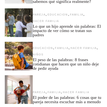
sabemos qué significa realmente?
,
,
,
PAREJA
EDUCACION
FAMILIA
HACER FAMILIA
Lo que un hijo aprende sin palabras: El
impacto de ver cómo se tratan sus
padres
,
,
,
EDUCACION
FAMILIA
HACER FAMILIA
NIÑOS
El peso de las palabras: 8 frases
cotidianas que hacen que un niño deje
de pedir ayuda
,
,
PAREJA
FAMILIA
HACER FAMILIA
El poder de las palabras: 6 cosas que tu
pareja necesita escuchar más a menudo