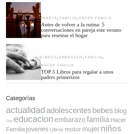
,
,
PAREJA
FAMILIA
HACER FAMILIA
Antes de volver a la rutina: 5
conversaciones en pareja este verano
para resetear el hogar
,
,
,
LIBROS
EMBARAZO
FAMILIA
HACER FAMILIA
TOP 5 Libros para regalar a unos
padres primerizos
Categorías
actualidad
adolescentes
bebes
blog
educacion
familia
embarazo
Hacer
Cine
niños
mujer
jovenes
motor
Familia
Libros