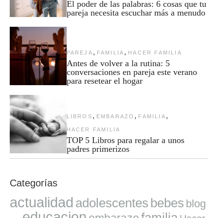
El poder de las palabras: 6 cosas que tu
pareja necesita escuchar más a menudo
,
,
PAREJA
FAMILIA
HACER FAMILIA
Antes de volver a la rutina: 5
conversaciones en pareja este verano
para resetear el hogar
,
,
,
LIBROS
EMBARAZO
FAMILIA
HACER FAMILIA
TOP 5 Libros para regalar a unos
padres primerizos
Categorías
actualidad
adolescentes
bebes
blog
educacion
familia
embarazo