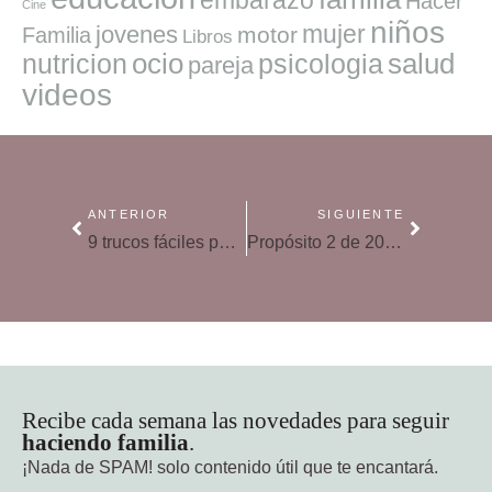
Hacer
Cine
niños
mujer
jovenes
motor
Familia
Libros
ocio
salud
nutricion
psicologia
pareja
videos
ANTERIOR
SIGUIENTE
9 trucos fáciles para que se acostumbren a ser ordenados
Propósito 2 de 2026 para vivir en familia: nos organizamos mejor para no ir siempre con prisas
Recibe cada semana las novedades para seguir
haciendo familia
.
¡Nada de SPAM!
solo contenido útil que te encantará.