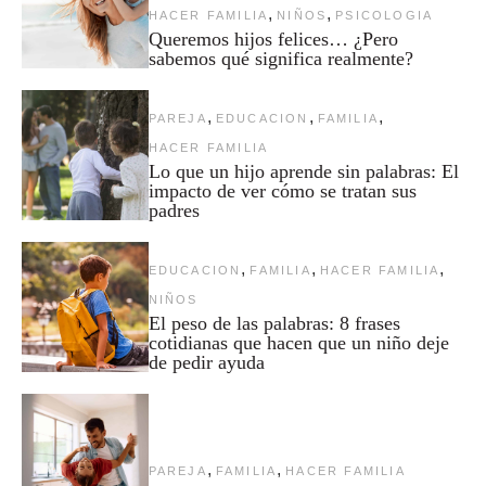
,
,
HACER FAMILIA
NIÑOS
PSICOLOGIA
Queremos hijos felices… ¿Pero
sabemos qué significa realmente?
,
,
,
PAREJA
EDUCACION
FAMILIA
HACER FAMILIA
Lo que un hijo aprende sin palabras: El
impacto de ver cómo se tratan sus
padres
,
,
,
EDUCACION
FAMILIA
HACER FAMILIA
NIÑOS
El peso de las palabras: 8 frases
cotidianas que hacen que un niño deje
de pedir ayuda
,
,
PAREJA
FAMILIA
HACER FAMILIA