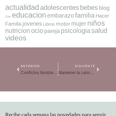
actualidad
adolescentes
bebes
blog
educacion
familia
embarazo
Hacer
Cine
niños
mujer
jovenes
motor
Familia
Libros
ocio
salud
nutricion
psicologia
pareja
videos
ANTERIOR
SIGUIENTE
Conflictos familiares veraniegos, cómo tratarlos
Mantener la calma en las discusiones con hijos, cómo conseguirlo
Recibe cada semana las novedades para seguir