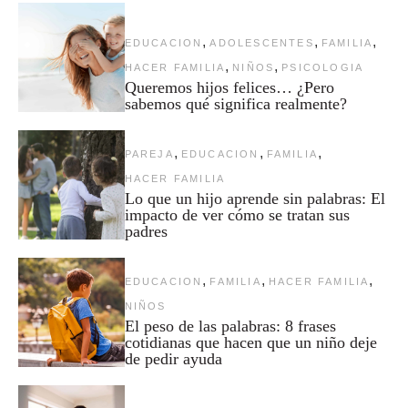
,
,
,
EDUCACION
ADOLESCENTES
FAMILIA
,
,
HACER FAMILIA
NIÑOS
PSICOLOGIA
Queremos hijos felices… ¿Pero
sabemos qué significa realmente?
,
,
,
PAREJA
EDUCACION
FAMILIA
HACER FAMILIA
Lo que un hijo aprende sin palabras: El
impacto de ver cómo se tratan sus
padres
,
,
,
EDUCACION
FAMILIA
HACER FAMILIA
NIÑOS
El peso de las palabras: 8 frases
cotidianas que hacen que un niño deje
de pedir ayuda