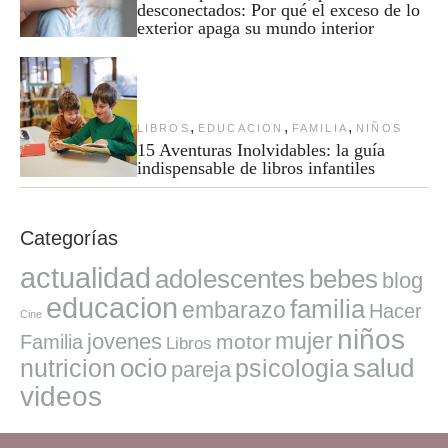
desconectados: Por qué el exceso de lo
exterior apaga su mundo interior
,
,
,
LIBROS
EDUCACION
FAMILIA
NIÑOS
15 Aventuras Inolvidables: la guía
indispensable de libros infantiles
Categorías
actualidad
adolescentes
bebes
blog
educacion
familia
embarazo
Hacer
Cine
niños
mujer
jovenes
motor
Familia
Libros
ocio
salud
nutricion
psicologia
pareja
videos