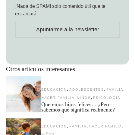
¡Nada de SPAM!
solo contenido útil que te
encantará.
Apuntarme a la newsletter
Otros artículos interesantes
,
,
,
EDUCACION
ADOLESCENTES
FAMILIA
,
,
HACER FAMILIA
NIÑOS
PSICOLOGIA
Queremos hijos felices… ¿Pero
sabemos qué significa realmente?
,
,
,
EDUCACION
FAMILIA
HACER FAMILIA
NIÑOS