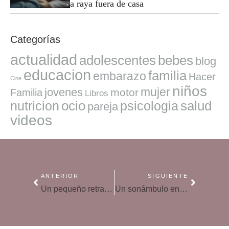
a raya fuera de casa
Categorías
actualidad
adolescentes
bebes
blog
educacion
familia
embarazo
Hacer
Cine
niños
mujer
jovenes
motor
Familia
Libros
ocio
salud
nutricion
psicologia
pareja
videos
ANTERIOR
SIGUIENTE
Un pequeño retraso en la hora de entrada al colegio ayudaría a la calidad del sueño
Un sonámbulo en casa: medidas preventivas para ayudarle