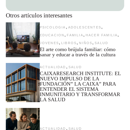
Otros artículos interesantes
,
,
PSICOLOGIA
ADOLESCENTES
,
,
,
EDUCACION
FAMILIA
HACER FAMILIA
,
,
,
JOVENES
LIBROS
NIÑOS
SALUD
El arte como brújula familiar: cómo
sanar y educar a través de la cultura
,
ACTUALIDAD
SALUD
CAIXARESEARCH INSTITUTE: EL
NUEVO IMPULSO DE LA
FUNDACIÓN” LA CAIXA” PARA
ENTENDER EL SISTEMA
INMUNITARIO Y TRANSFORMAR
LA SALUD
,
ACTUALIDAD
SALUD