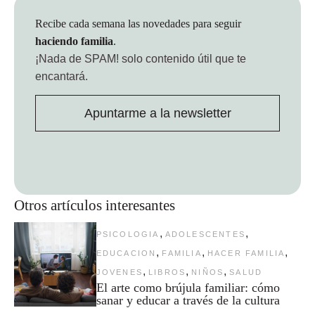
Recibe cada semana las novedades para seguir
haciendo familia
.
¡Nada de SPAM!
solo contenido útil que te
encantará.
Apuntarme a la newsletter
Otros artículos interesantes
,
,
PSICOLOGIA
ADOLESCENTES
,
,
,
EDUCACION
FAMILIA
HACER FAMILIA
,
,
,
JOVENES
LIBROS
NIÑOS
SALUD
El arte como brújula familiar: cómo
sanar y educar a través de la cultura