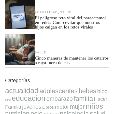
,
ACTUALIDAD
SALUD
El peligroso reto viral del paracetamol
en redes: Cómo evitar que nuestros
hijos caigan en los retos virales
SALUD
Cinco maneras de mantener los catarros
a raya fuera de casa
Categorías
actualidad
adolescentes
bebes
blog
educacion
familia
embarazo
Hacer
Cine
niños
mujer
jovenes
motor
Familia
Libros
ocio
salud
nutricion
psicologia
pareja