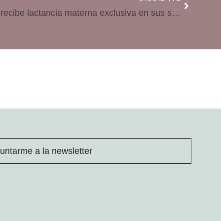
El 24% de los niños de CyL recibe lactancia materna exclusiva en sus seis primeros meses de vida
untarme a la newsletter