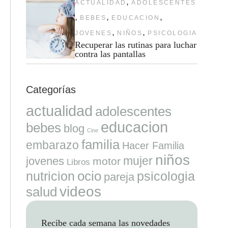
,
ACTUALIDAD
ADOLESCENTES
,
,
,
BEBES
EDUCACION
,
,
JOVENES
NIÑOS
PSICOLOGIA
Recuperar las rutinas para luchar
contra las pantallas
Categorías
actualidad
adolescentes
educacion
bebes
blog
Cine
familia
embarazo
Hacer Familia
niños
mujer
jovenes
motor
Libros
ocio
nutricion
psicologia
pareja
videos
salud
Recibe cada semana las novedades