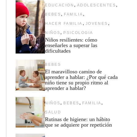
,
,
EDUCACION
ADOLESCENTES
,
,
BEBES
FAMILIA
,
,
HACER FAMILIA
JOVENES
,
NIÑOS
PSICOLOGIA
Niños resilientes: cómo
enseñarles a superar las
dificultades
BEBES
El maravilloso camino de
aprender a hablar: ¿Por qué cada
niño tiene su propio ritmo al
aprender a hablar?
,
,
,
NIÑOS
BEBES
FAMILIA
SALUD
Rutinas de higiene: un hábito
que se adquiere por repetición