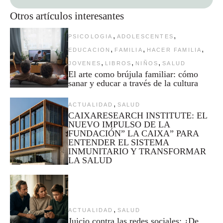
Otros artículos interesantes
,
,
PSICOLOGIA
ADOLESCENTES
,
,
,
EDUCACION
FAMILIA
HACER FAMILIA
,
,
,
JOVENES
LIBROS
NIÑOS
SALUD
El arte como brújula familiar: cómo
sanar y educar a través de la cultura
,
ACTUALIDAD
SALUD
CAIXARESEARCH INSTITUTE: EL
NUEVO IMPULSO DE LA
FUNDACIÓN” LA CAIXA” PARA
ENTENDER EL SISTEMA
INMUNITARIO Y TRANSFORMAR
LA SALUD
,
ACTUALIDAD
SALUD
Juicio contra las redes sociales: ¿De