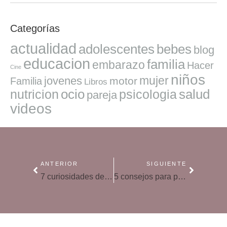
Categorías
actualidad
adolescentes
bebes
blog
educacion
familia
embarazo
Hacer
Cine
niños
mujer
jovenes
motor
Familia
Libros
ocio
salud
nutricion
psicologia
pareja
videos
ANTERIOR
SIGUIENTE
7 curiosidades de tu piel que seguramente no conocías
5 consejos para practicar deporte y ejercicio en verano