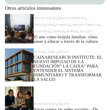
Otros artículos interesantes
,
,
PSICOLOGIA
ADOLESCENTES
,
,
,
EDUCACION
FAMILIA
HACER FAMILIA
,
,
,
JOVENES
LIBROS
NIÑOS
SALUD
El arte como brújula familiar: cómo
sanar y educar a través de la cultura
,
ACTUALIDAD
SALUD
CAIXARESEARCH INSTITUTE: EL
NUEVO IMPULSO DE LA
FUNDACIÓN” LA CAIXA” PARA
ENTENDER EL SISTEMA
INMUNITARIO Y TRANSFORMAR
LA SALUD
,
ACTUALIDAD
SALUD
Juicio contra las redes sociales: ¿De