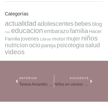
Categorías
actualidad
adolescentes
bebes
blog
educacion
familia
embarazo
Hacer
Cine
niños
mujer
jovenes
motor
Familia
Libros
ocio
salud
nutricion
psicologia
pareja
videos
ANTERIOR
SIGUIENTE
Teresa Arnandis: «La positividad tiene un efecto rejuvenecedor brutal»
Niños en verano: peligros bajo control